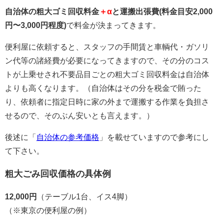
自治体の粗大ゴミ回収料金
＋α
と運搬出張費(料金目安2,000
円〜3,000円程度)
で料金が決まってきます。
便利屋に依頼すると、スタッフの手間賃と車輌代・ガソリ
ン代等の諸経費が必要になってきますので、その分のコス
トが上乗せされ不要品目ごとの粗大ゴミ回収料金は自治体
よりも高くなります。（自治体はその分を税金で賄った
り、依頼者に指定日時に家の外まで運搬する作業を負担さ
せるので、そのぶん安いとも言えます。）
後述に「
自治体の参考価格
」を載せていますので参考にし
て下さい。
粗大ごみ回収価格の具体例
12,000円
（テーブル1台、イス4脚）
（※東京の便利屋の例）