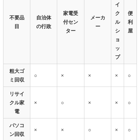
イ
家電受
ク
便
不要品
自治体
メーカ
付セン
ル
利
目
の行政
ー
ター
シ
屋
ョ
ッ
プ
粗大ゴ
○
×
×
×
○
ミ回収
リサイ
クル家
×
○
×
×
○
電
パソコ
×
×
○
×
○
ン回収