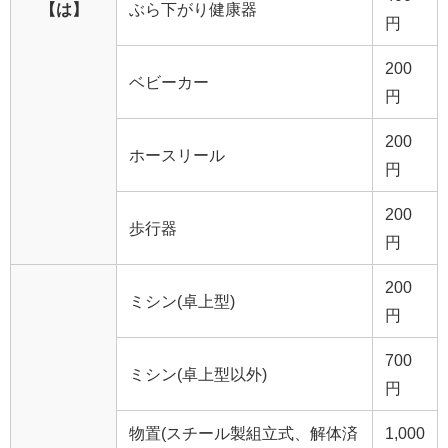
【は】
ぶら下がり健康器
円
200
ベビーカー
円
200
ホースリール
円
200
歩行器
円
200
ミシン(卓上型)
円
700
ミシン(卓上型以外)
円
物置(スチール製組立式、解体済
1,000