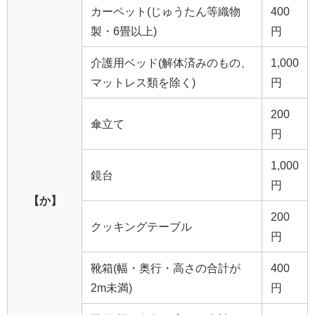
カーペット(じゅうたん等織物
400
製・6畳以上)
円
介護用ベッド(解体済みのもの、
1,000
マットレス類を除く)
円
200
傘立て
円
1,000
鏡台
円
【か】
200
クッキングテーブル
円
靴箱(幅・奥行・高さの合計が
400
2m未満)
円