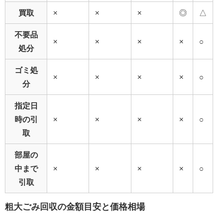
買取
×
×
×
◎
△
不要品
×
×
×
×
○
処分
ゴミ処
×
×
×
×
○
分
指定日
時の引
×
×
×
×
○
取
部屋の
中まで
×
×
×
×
○
引取
粗大ごみ回収の金額目安と価格相場