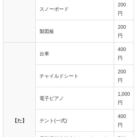
200
スノーボード
円
200
製図板
円
400
台車
円
200
チャイルドシート
円
1,000
電子ピアノ
円
400
【た】
テント(一式)
円