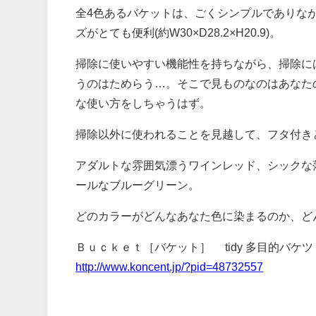
全4色あるバケットは、ごくシンプルでありな
ズがとても便利(約W30×D28.2×H20.9)。
掃除に使いやすい機能性を持ちながら、掃除に
うのはためらう…。そこで見ものなのはあなた
な使い方をしちゃうはず。
掃除以外に使われることを見越して、フタ付き
アダルトな雰囲気漂うワインレッド、シックな
ールなブルーグリーン。
どのカラーがどんなあなた色に染まるのか、ど
Ｂｕｃｋｅｔ［バケット］ tidy 多目的バケツ｜
http://www.koncent.jp/?pid=48732557