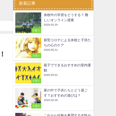
新着記事
休校中の学習をどうする？ 難
しいオンライン授業
2020.05.25
子育て
新型コロナによる休校と子供た
ちの心のケア
2020.05.21
！
子育て
親子でできるおすすめの室内運
動
2020.05.01
子育て
家の中で子供たちとどう過ご
す？おすすめの遊びは？
2020.04.26
子育て
これから妊娠を希望する女性が