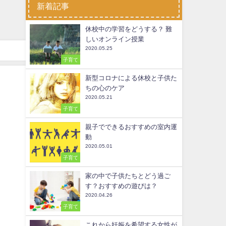
新着記事
休校中の学習をどうする？ 難
しいオンライン授業
2020.05.25
子育て
新型コロナによる休校と子供た
ちの心のケア
2020.05.21
子育て
親子でできるおすすめの室内運
動
2020.05.01
子育て
家の中で子供たちとどう過ご
す？おすすめの遊びは？
2020.04.26
子育て
これから妊娠を希望する女性が