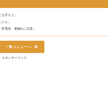
子ども守ろう」
ことも」
ゃ 乾電池 液漏れに注意」
て 一覧メニューへ
スポンサーリンク