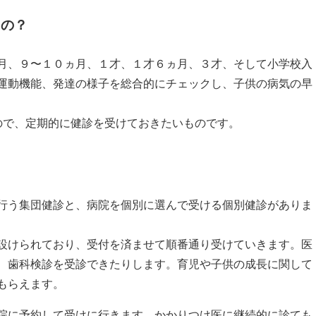
るの？
月、９〜１０ヵ月、１才、１才６ヵ月、３才、そして小学校入
運動機能、発達の様子を総合的にチェックし、子供の病気の早
ので、定期的に健診を受けておきたいものです。
行う集団健診と、病院を個別に選んで受ける個別健診がありま
設けられており、受付を済ませて順番通り受けていきます。医
、歯科検診を受診できたりします。育児や子供の成長に関して
もらえます。
院に予約して受けに行きます。かかりつけ医に継続的に診ても