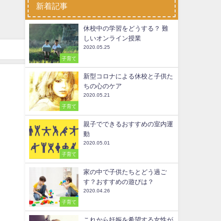
新着記事
休校中の学習をどうする？ 難
しいオンライン授業
2020.05.25
子育て
新型コロナによる休校と子供た
ちの心のケア
2020.05.21
子育て
親子でできるおすすめの室内運
動
2020.05.01
子育て
家の中で子供たちとどう過ご
す？おすすめの遊びは？
2020.04.26
子育て
これから妊娠を希望する女性が