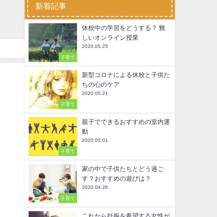
新着記事
休校中の学習をどうする？ 難
しいオンライン授業
2020.05.25
子育て
新型コロナによる休校と子供た
ちの心のケア
2020.05.21
子育て
親子でできるおすすめの室内運
動
2020.05.01
子育て
家の中で子供たちとどう過ご
す？おすすめの遊びは？
2020.04.26
子育て
これから妊娠を希望する女性が