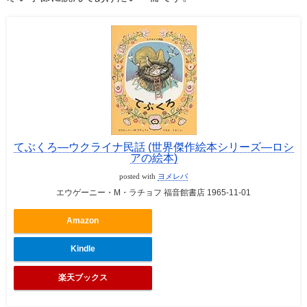
てぶくろ―ウクライナ民話 (世界傑作絵本シリーズ―ロシ
アの絵本)
posted with
ヨメレバ
エウゲーニー・M・ラチョフ 福音館書店 1965-11-01
Amazon
Kindle
楽天ブックス