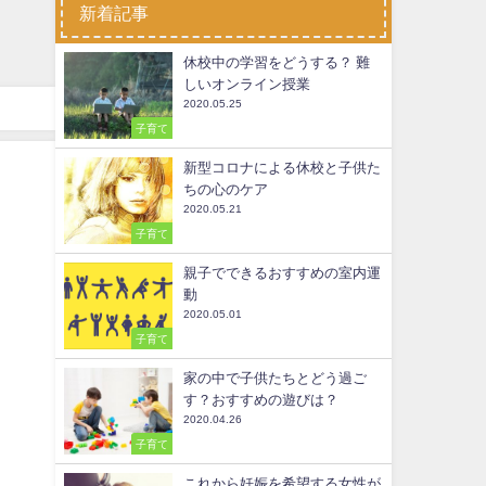
新着記事
休校中の学習をどうする？ 難
しいオンライン授業
2020.05.25
子育て
新型コロナによる休校と子供た
ちの心のケア
2020.05.21
子育て
親子でできるおすすめの室内運
動
2020.05.01
子育て
家の中で子供たちとどう過ご
す？おすすめの遊びは？
2020.04.26
子育て
これから妊娠を希望する女性が