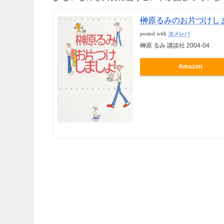
榊原るみのお片づけしま
posted with
ヨメレバ
榊原 るみ 講談社 2004-04
Amazon