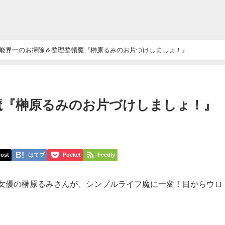
能界一のお掃除＆整理整頓魔『榊原るみのお片づけしましょ！』
魔『榊原るみのお片づけしましょ！』
ost
はてブ
Pocket
Feedly
女優の榊原るみさんが、シンプルライフ魔に一変！目からウロ