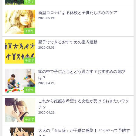
子育て
新型コロナによる休校と子供たちの心のケア
2020.05.21
子育て
親子でできるおすすめの室内運動
2020.05.01
子育て
家の中で子供たちとどう過ごす？おすすめの遊び
は？
2020.04.26
子育て
これから妊娠を希望する女性が受けておきたいワク
チン
2020.04.21
子育て
大人の「百日咳」が子供に感染！ どうやって予防す