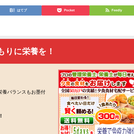
はてブ
Pocket
Feedly
もりに栄養を！
栄養バランスもお墨付
！