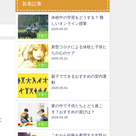
新着記事
休校中の学習をどうする？ 難
しいオンライン授業
2020.05.25
子育て
新型コロナによる休校と子供た
ちの心のケア
2020.05.21
子育て
親子でできるおすすめの室内運
動
2020.05.01
子育て
家の中で子供たちとどう過ご
す？おすすめの遊びは？
2020.04.26
に
子育て
これから妊娠を希望する女性が