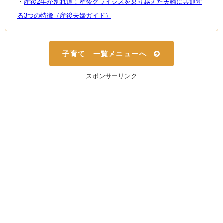
・
産後2年が別れ道！産後クライシスを乗り越えた夫婦に共通す
る3つの特徴（産後夫婦ガイド）
子育て 一覧メニューへ
スポンサーリンク