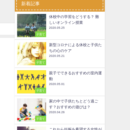
新着記事
休校中の学習をどうする？ 難
しいオンライン授業
2020.05.25
子育て
新型コロナによる休校と子供た
ちの心のケア
2020.05.21
子育て
親子でできるおすすめの室内運
動
2020.05.01
子育て
家の中で子供たちとどう過ご
す？おすすめの遊びは？
2020.04.26
子育て
これから妊娠を希望する女性が