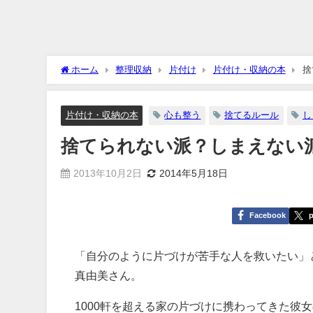
ホーム
整理収納
片付け
片付け・収納の本
捨
片付け・収納の本
心も整う
捨てるルール
し
捨てられない派？しまえない
2013年10月2日
2014年5月18日
Facebook
p
「自分のように片づけが苦手な人を救いたい」
真由美さん。
1000軒を超える家の片づけに携わってきた彼