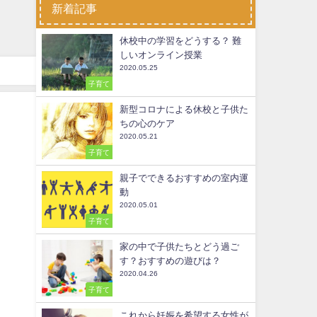
新着記事
休校中の学習をどうする？ 難
しいオンライン授業
2020.05.25
子育て
新型コロナによる休校と子供た
ちの心のケア
2020.05.21
子育て
親子でできるおすすめの室内運
動
2020.05.01
子育て
家の中で子供たちとどう過ご
す？おすすめの遊びは？
2020.04.26
子育て
これから妊娠を希望する女性が