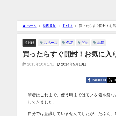
ホーム
整理収納
片付け
買ったらすぐ開封！お気
片付け
スペース
包装
開封
品質
買ったらすぐ開封！お気に入
2013年10月17日
2014年5月18日
Facebook
p
筆者はこれまで、使う時まではモノを箱や袋な
してきました。
自分では意識していませんでしたが、たぶん、