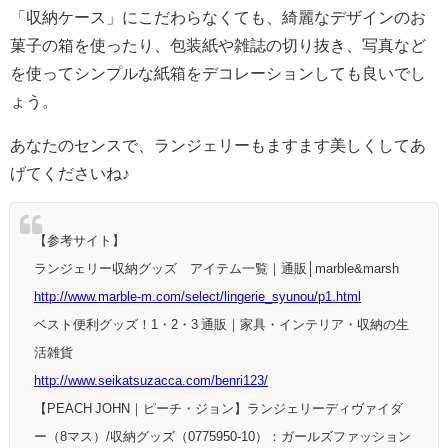
「収納ケース」にこだわらなくても、綺麗なデザインのお
菓子の箱を使ったり、包装紙や雑誌の切り抜き、写真など
を使ってシンプルな紙箱をデコレーションしても良いでし
ょう。
あなたのセンスで、ランジェリーもますます美しくしてあ
げてくださいね♪
【参考サイト】
ランジェリー収納グッズ アイテム一覧｜通販│marble&marsh
http://www.marble-m.com/select/lingerie_syunou/p1.html
ベスト便利グッズ！1・2・3 通販｜家具・インテリア・収納の生
活雑貨
http://www.seikatsuzacca.com/benri123/
【PEACH JOHN｜ピーチ・ジョン】ランジェリーディヴァイダ
ー（8マス）/収納グッズ（0775950-10）：ガールズファッション