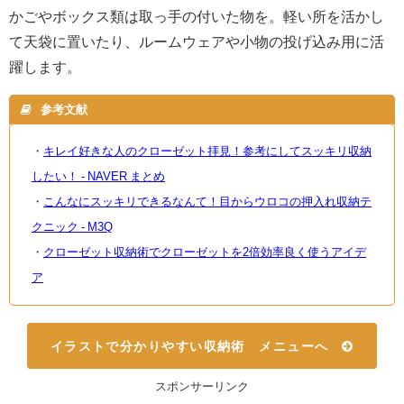
かごやボックス類は取っ手の付いた物を。軽い所を活かし
て天袋に置いたり、ルームウェアや小物の投げ込み用に活
躍します。
参考文献
・
キレイ好きな人のクローゼット拝見！参考にしてスッキリ収納
したい！ - NAVER まとめ
・
こんなにスッキリできるなんて！目からウロコの押入れ収納テ
クニック - M3Q
・
クローゼット収納術でクローゼットを2倍効率良く使うアイデ
ア
イラストで分かりやすい収納術 メニューへ
スポンサーリンク