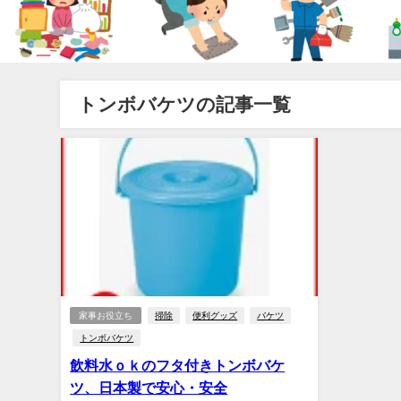
トンボバケツの記事一覧
家事お役立ち
掃除
便利グッズ
バケツ
トンボバケツ
飲料水ｏｋのフタ付きトンボバケ
ツ、日本製で安心・安全