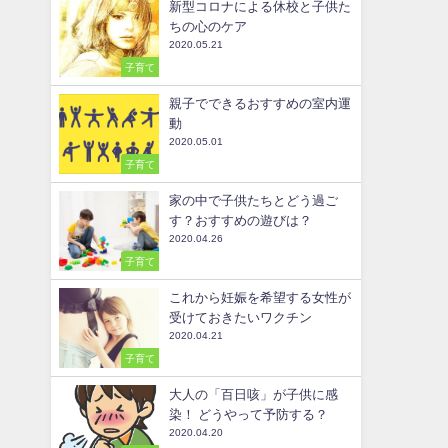
新型コロナによる休校と子供た
ちの心のケア
2020.05.21
子育て
親子でできるおすすめの室内運
動
2020.05.01
子育て
家の中で子供たちとどう過ご
す？おすすめの遊びは？
2020.04.26
子育て
これから妊娠を希望する女性が
受けておきたいワクチン
2020.04.21
子育て
大人の「百日咳」が子供に感
染！ どうやって予防する？
2020.04.20