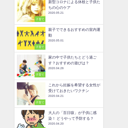
新型コロナによる休校と子供た
ちの心のケア
2020.05.21
子育て
親子でできるおすすめの室内運
動
2020.05.01
子育て
家の中で子供たちとどう過ご
す？おすすめの遊びは？
2020.04.26
子育て
これから妊娠を希望する女性が
受けておきたいワクチン
2020.04.21
子育て
大人の「百日咳」が子供に感
染！ どうやって予防する？
2020.04.20