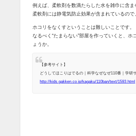
例えば、柔軟剤を数滴たらした水を雑巾に含ま
柔軟剤には静電気防止効果が含まれているので
ホコリをなくすということは難しいことです。
なるべく“たまらない”部屋を作っていくと、
ょうか。
【参考サイト】
どうしてほこりはでるの｜科学なぜなぜ110番｜学研
http://kids.gakken.co.jp/kagaku/110ban/text/1593.html