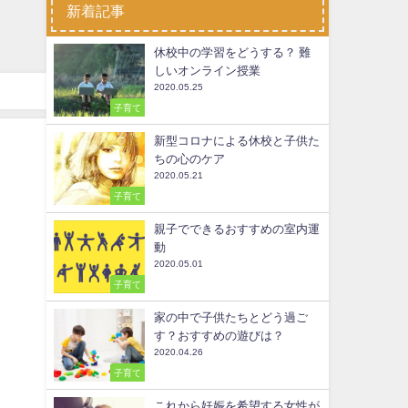
新着記事
休校中の学習をどうする？ 難
しいオンライン授業
2020.05.25
子育て
新型コロナによる休校と子供た
ちの心のケア
2020.05.21
子育て
親子でできるおすすめの室内運
動
2020.05.01
子育て
家の中で子供たちとどう過ご
す？おすすめの遊びは？
2020.04.26
子育て
これから妊娠を希望する女性が