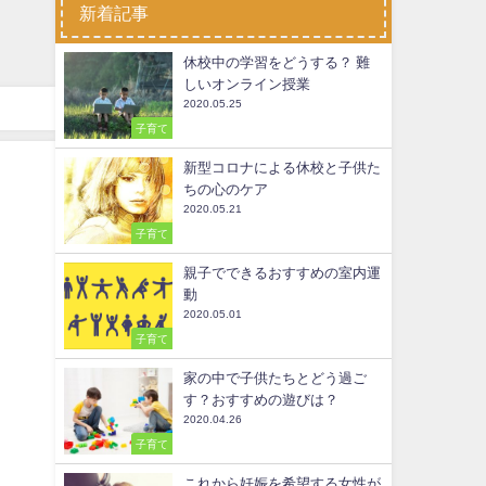
新着記事
休校中の学習をどうする？ 難
しいオンライン授業
2020.05.25
子育て
新型コロナによる休校と子供た
ちの心のケア
2020.05.21
子育て
親子でできるおすすめの室内運
動
2020.05.01
子育て
家の中で子供たちとどう過ご
す？おすすめの遊びは？
2020.04.26
子育て
これから妊娠を希望する女性が