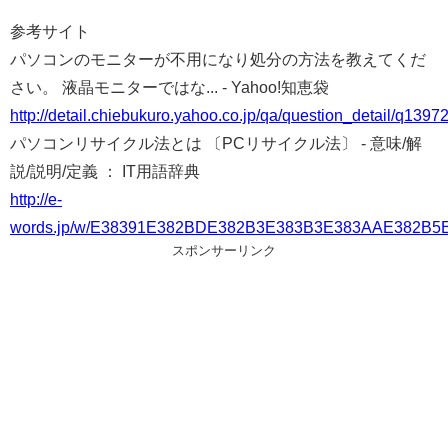
参考サイト
パソコンのモニターが不用になり処分の方法を教えてくだ
さい。 液晶モニターではな... - Yahoo!知恵袋
http://detail.chiebukuro.yahoo.co.jp/qa/question_detail/q139
パソコンリサイクル法とは 〔PCリサイクル法〕 - 意味/解
説/説明/定義 ： IT用語辞典
http://e-
words.jp/w/E38391E382BDE382B3E383B3E383AAE382B5
スポンサーリンク