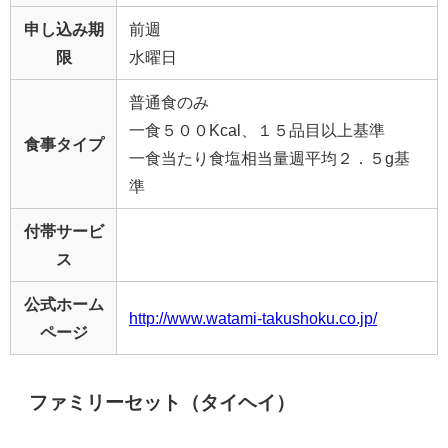
申し込み期
前週
限
水曜日
普通食のみ
一食５００Kcal、１５品目以上基準
食事タイプ
一食当たり食塩相当量週平均２．５g基
準
付帯サービ
ス
公式ホーム
http://www.watami-takushoku.co.jp/
ページ
ファミリーセット（タイヘイ）