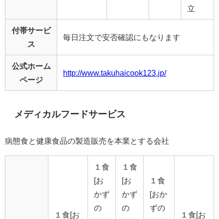
立
付帯サービ
毎日注文で安否確認にもなります
ス
公式ホーム
http://www.takuhaicook123.jp/
ページ
メディカルフードサービス
病態食と健康食品の製造販売を本業とする会社
１食
１食
[お
[お
１食
かず
かず
[おか
の
の
ずの
１食[お
１食[お