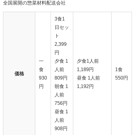
全国展開の惣菜材料配送会社
3食1
日セッ
ト
2,399
円
一
夕食 1
夕食1人前
食
人前
1,189円
1食
価格
930
809円
昼食 1人前
550円
円
朝食 1
1,192円
人前
756円
昼食 1
人前
908円