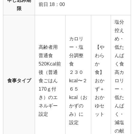
申し込み期
前日 18：00
限
塩分
控え
カロリ
め・
高齢者用
ー・塩
【や
低た
普通食
分調整
わら
んぱ
520Kcal前
食
か
く食
後（普通
２３０
食】
高カ
食事タイプ
食ごはん
kcal〜２
おか
ロリ
170ｇ付
６５
ず＋
ー・
き）のエ
kcal（お
おか
低た
ネルギー
かずの
ゆセ
んぱ
設定
み）に
ット
く・
設定
減塩
の献