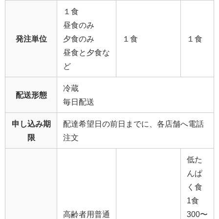
１食
昼食のみ
発注単位
夕食のみ
１食
１食
昼食と夕食な
ど
冷蔵
配送形態
毎日配送
申し込み期
配達希望日の前日までに、各店舗へ電話
限
注文
低た
んぱ
く食
1食
高齢者用普通
300〜