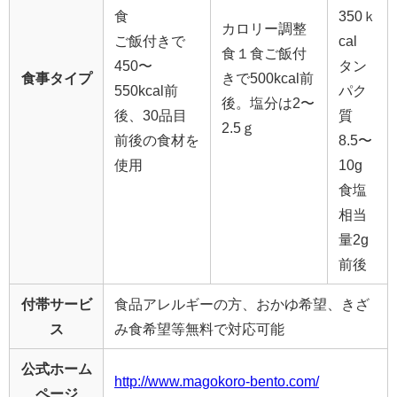
食
350ｋ
カロリー調整
ご飯付きで
cal
食１食ご飯付
450〜
タン
食事タイプ
きで500kcal前
550kcal前
パク
後。塩分は2〜
後、30品目
質
2.5ｇ
前後の食材を
8.5〜
使用
10g
食塩
相当
量2g
前後
付帯サービ
食品アレルギーの方、おかゆ希望、きざ
ス
み食希望等無料で対応可能
公式ホーム
http://www.magokoro-bento.com/
ページ