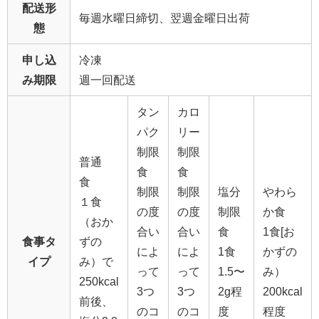
配送形
毎週水曜日締切、翌週金曜日出荷
態
申し込
冷凍
み期限
週一回配送
タン
カロ
パク
リー
制限
制限
普通
食
食
食
制限
制限
塩分
やわら
１食
の度
の度
制限
か食
（おか
合い
合い
食
1食[お
食事タ
ずの
によ
によ
1食
かずの
イプ
み）で
って
って
1.5〜
み）
250kcal
3つ
3つ
2g程
200kcal
前後、
のコ
のコ
度
程度