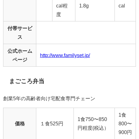
cal程
1.8g
cal
度
付帯サービ
ス
公式ホーム
http://www.familyset.jp/
ページ
まごころ弁当
創業5年の高齢者向け宅配食専門チェーン
1食
1食750〜850
価格
１食525円
800〜
円程度(税込）
900円