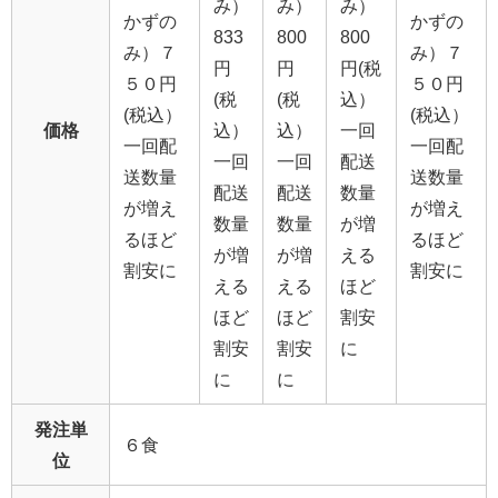
み）
み）
み）
かずの
かずの
833
800
800
み）７
み）７
円
円
円(税
５０円
５０円
(税
(税
込）
(税込）
(税込）
価格
込）
込）
一回
一回配
一回配
一回
一回
配送
送数量
送数量
配送
配送
数量
が増え
が増え
数量
数量
が増
るほど
るほど
が増
が増
える
割安に
割安に
える
える
ほど
ほど
ほど
割安
割安
割安
に
に
に
発注単
６食
位