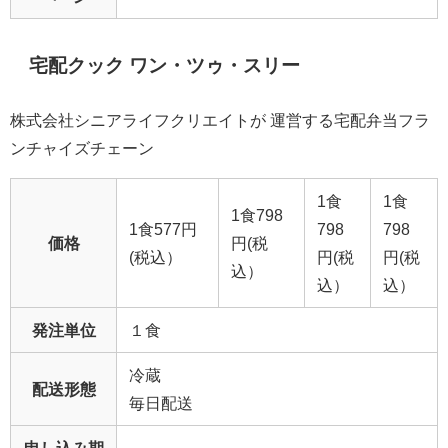
宅配クック ワン・ツゥ・スリー
株式会社シニアライフクリエイトが 運営する宅配弁当フラ
ンチャイズチェーン
1食
1食
1食798
1食577円
798
798
価格
円(税
(税込）
円(税
円(税
込）
込）
込）
発注単位
１食
冷蔵
配送形態
毎日配送