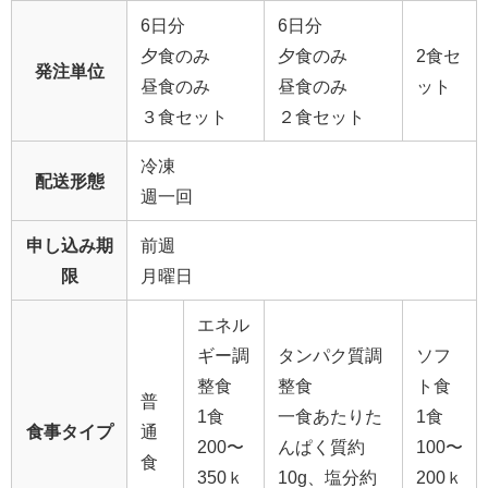
6日分
6日分
夕食のみ
夕食のみ
2食セ
発注単位
昼食のみ
昼食のみ
ット
３食セット
２食セット
冷凍
配送形態
週一回
申し込み期
前週
限
月曜日
エネル
ギー調
タンパク質調
ソフ
整食
整食
ト食
普
1食
一食あたりた
1食
食事タイプ
通
200〜
んぱく質約
100〜
食
350ｋ
10g、塩分約
200ｋ