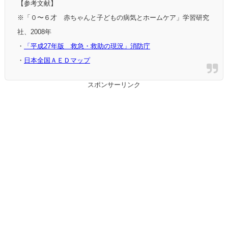
【参考文献】
※「０〜６才 赤ちゃんと子どもの病気とホームケア」学習研究
社、2008年
・
「平成27年版 救急・救助の現況」消防庁
・
日本全国ＡＥＤマップ
スポンサーリンク