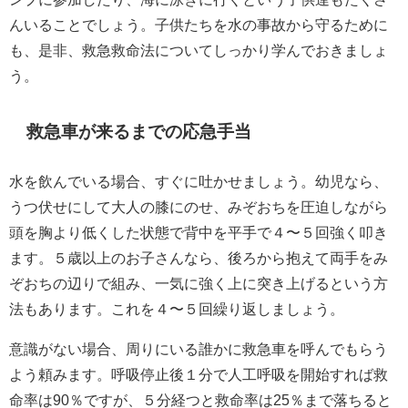
んいることでしょう。子供たちを水の事故から守るために
も、是非、救急救命法についてしっかり学んでおきましょ
う。
救急車が来るまでの応急手当
水を飲んでいる場合、すぐに吐かせましょう。幼児なら、
うつ伏せにして大人の膝にのせ、みぞおちを圧迫しながら
頭を胸より低くした状態で背中を平手で４〜５回強く叩き
ます。５歳以上のお子さんなら、後ろから抱えて両手をみ
ぞおちの辺りで組み、一気に強く上に突き上げるという方
法もあります。これを４〜５回繰り返しましょう。
意識がない場合、周りにいる誰かに救急車を呼んでもらう
よう頼みます。呼吸停止後１分で人工呼吸を開始すれば救
命率は90％ですが、５分経つと救命率は25％まで落ちると