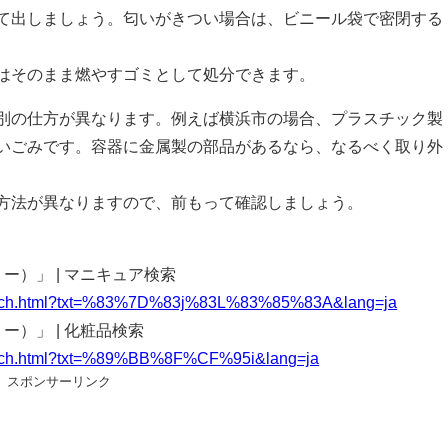
て出しましょう。匂いがきつい場合は、ビニール袋で密閉する
はそのまま燃やすゴミとして処分できます。
別の仕方が異なります。例えば横浜市の場合、プラスチック製
いごみです。容器に金属製の部品があるなら、なるべく取り外
方法が異なりますので、前もって確認しましょう。
リー）」 | マニキュア検索
u/search.html?txt=%83%7D%83j%83L%83%85%83A&lang=ja
リー）」 | 化粧品検索
/search.html?txt=%89%BB%8F%CF%95i&lang=ja
スポンサーリンク