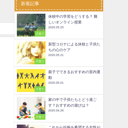
新着記事
休校中の学習をどうする？ 難
しいオンライン授業
2020.05.25
子育て
新型コロナによる休校と子供た
ちの心のケア
2020.05.21
子育て
親子でできるおすすめの室内運
動
2020.05.01
子育て
家の中で子供たちとどう過ご
す？おすすめの遊びは？
2020.04.26
子育て
これから妊娠を希望する女性が