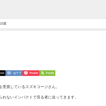
10選
ost
はてブ
Pocket
Feedly
を受賞しているスズキコージさん。
られないインパクトで見る者に迫ってきます。