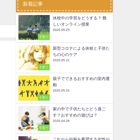
新着記事
休校中の学習をどうする？ 難
しいオンライン授業
2020.05.25
子育て
新型コロナによる休校と子供た
ちの心のケア
2020.05.21
子育て
親子でできるおすすめの室内運
動
2020.05.01
子育て
家の中で子供たちとどう過ご
す？おすすめの遊びは？
2020.04.26
子育て
これから妊娠を希望する女性が