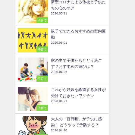
新型コロナによる休校と子供た
ちの心のケア
2020.05.21
子育て
親子でできるおすすめの室内運
動
2020.05.01
子育て
家の中で子供たちとどう過ご
す？おすすめの遊びは？
2020.04.26
子育て
これから妊娠を希望する女性が
受けておきたいワクチン
2020.04.21
子育て
大人の「百日咳」が子供に感
染！ どうやって予防する？
2020.04.20