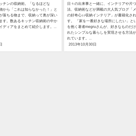
ッチンの収納術。「なるほどな
日々の出来事と一緒に、インテリアや片
物から「これは知らなかった！」と
法、収納術などが満載の大人気ブログ「
が落ちる物まで、収納って奥が深い
の好奇心♪♪収納インテリア」が書籍化さ
ます。数あるキッチン収納術の中か
す。 「家を一番好きな場所にしたい」と
イディアをまとめて紹介します。...
を抱く著者megruさんが、好きなものだ
れたシンプルな暮らしを実現させる方法
れています。...
日
2013年10月30日