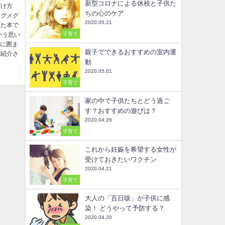
新型コロナによる休校と子供た
づけ方
ちの心のケア
メグメグ
2020.05.21
れた本で
子育て
いう思い
けに囲ま
親子でできるおすすめの室内運
が紹介さ
動
2020.05.01
子育て
家の中で子供たちとどう過ご
す？おすすめの遊びは？
2020.04.26
子育て
これから妊娠を希望する女性が
受けておきたいワクチン
2020.04.21
子育て
大人の「百日咳」が子供に感
染！ どうやって予防する？
2020.04.20