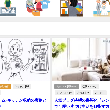
る収納術
キッチン収納
片付け・収納の本
収納アイデア
シンプル生活
片づけ生活
メグメグ
える♪キッチン収納の実例と
人気ブログ待望の書籍化『シン
集
で可愛い片づけ生活を目指す方