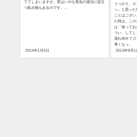
ててしまいますが、実はいやな害虫の退治に役立
うっかり、カ
つ飲み物もあるのです。...
っ」と思った
ことはござい
た時は、この
は「放ってお
つい、してし
濡れ布巾でゴ
薄くなっ...
2014年1月5日
2013年9月1