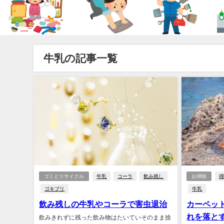
牛乳の記事一覧
ゴミとリサイクル
牛乳
コーラ
飲み残し
お掃除
掃
ゴキブリ
牛乳
飲み残しの牛乳やコーラで害虫退治
カーペッ
れを落と
飲みきれずに残った飲み物はたいていそのまま捨