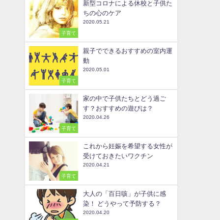
新型コロナによる休校と子供た
ちの心のケア
2020.05.21
子育て
親子でできるおすすめの室内運
動
2020.05.01
子育て
家の中で子供たちとどう過ご
す？おすすめの遊びは？
2020.04.26
子育て
これから妊娠を希望する女性が
受けておきたいワクチン
2020.04.21
子育て
大人の「百日咳」が子供に感
染！ どうやって予防する？
2020.04.20