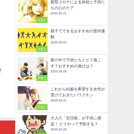
新型コロナによる休校と子供た
ちの心のケア
2020.05.21
子育て
親子でできるおすすめの室内運
動
2020.05.01
子育て
家の中で子供たちとどう過ご
す？おすすめの遊びは？
2
2020.04.26
子育て
これから妊娠を希望する女性が
受けておきたいワクチン
2020.04.21
子育て
大人の「百日咳」が子供に感
染！ どうやって予防する？
2020.04.20