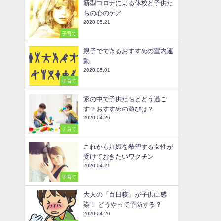
新型コロナによる休校と子供た
ちの心のケア
2020.05.21
子育て
親子でできるおすすめの室内運
動
2020.05.01
子育て
家の中で子供たちとどう過ご
す？おすすめの遊びは？
2020.04.26
子育て
これから妊娠を希望する女性が
受けておきたいワクチン
2020.04.21
子育て
大人の「百日咳」が子供に感
染！ どうやって予防する？
2020.04.20