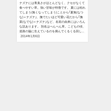
ナズナには青臭さがほとんどなく、クセがなくて
食べやすい草。強い甘味が特徴です。 夏には枯れ
てしまう(無くなってしまう)ことから｢夏無(なつ
な)＝ナズナ｣、撫でたいほど可愛い花だから｢撫
菜(なでな)＝ナズナ｣など、名前の由来にはいろん
な説あります。 別名はぺんぺん草。こどもの頃、
道路の脇に生えているのを摘んでくるくる回し...
2014年1月6日