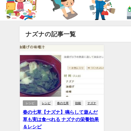
ナズナの記事一覧
レシピ
レシピ
春の七草
効能
ナズナ
春の七草【ナズナ】鳴らして遊んだ
草も実は食べれる ナズナの栄養効果
＆レシピ