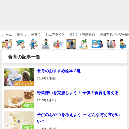
ホーム
暮らし
子育て
シニアライフ
片付け・整理収納
全国アドバイザー紹
食育の記事一覧
食育のおすすめ絵本 8選
2016年7月8日
絵本とママ本
野菜嫌いを克服しよう！ 子供の食育を考える
2015年2月24日
子育て
子供のおやつを考えよう 〜 どんな与え方がい
い？
子育て
2015年2月19日