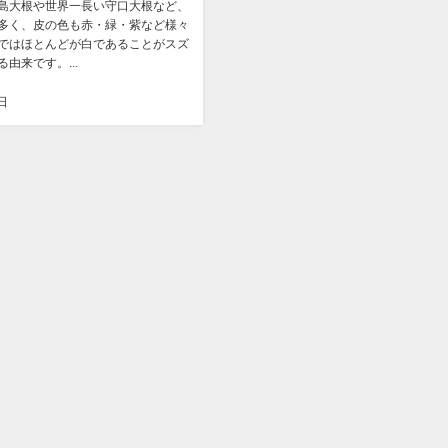
島大根や世界一長い守口大根など、
多く、皮の色も赤・緑・紫など様々
ではほとんどが白であることがスズ
由来です。...
日