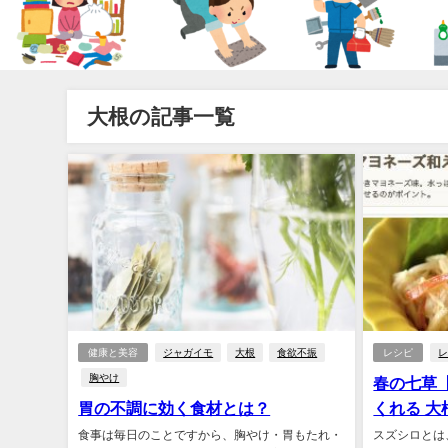
大根の記事一覧
健康と美容
ジャガイモ
大根
食欲不振
レシピ
胸やけ
春の七草
胃の不調に効く食材とは？
くれる 
食事は毎日のことですから、胸やけ・胃もたれ・
スズシロとは