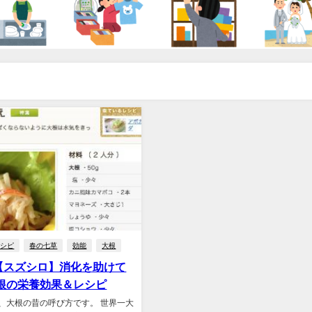
レシピ
春の七草
効能
大根
【スズシロ】消化を助けて
大根の栄養効果＆レシピ
、大根の昔の呼び方です。 世界一大