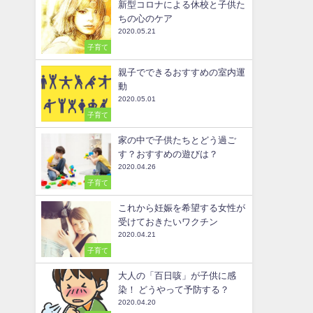
新型コロナによる休校と子供た
ちの心のケア
2020.05.21
子育て
親子でできるおすすめの室内運
動
2020.05.01
子育て
家の中で子供たちとどう過ご
す？おすすめの遊びは？
2020.04.26
子育て
これから妊娠を希望する女性が
受けておきたいワクチン
2020.04.21
子育て
大人の「百日咳」が子供に感
染！ どうやって予防する？
2020.04.20