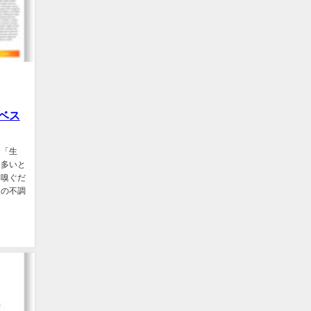
ベス
さ「生
も多いと
を嗅ぐだ
中の不調