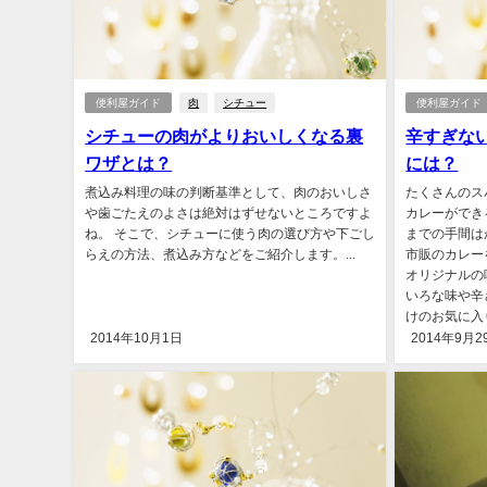
便利屋ガイド
肉
シチュー
便利屋ガイド
シチューの肉がよりおいしくなる裏
辛すぎな
ワザとは？
には？
煮込み料理の味の判断基準として、肉のおいしさ
たくさんのス
や歯ごたえのよさは絶対はずせないところですよ
カレーができ
ね。 そこで、シチューに使う肉の選び方や下ごし
までの手間は
らえの方法、煮込み方などをご紹介します。...
市販のカレー
オリジナルの
いろな味や辛
けのお気に入
2014年10月1日
2014年9月2