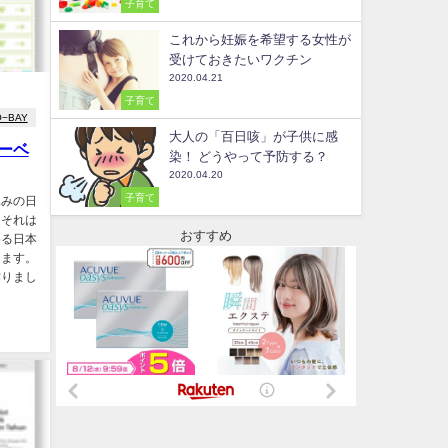
子育て
これから妊娠を希望する女性が
受けておきたいワクチン
2020.04.21
子育て
−BAY
大人の「百日咳」が子供に感
ーベ
染！ どうやって予防する？
2020.04.20
子育て
休みの日
・それは
おすすめ
める日本
します。
作りまし