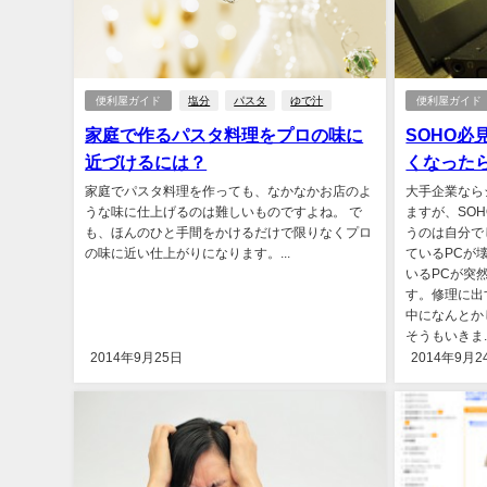
便利屋ガイド
塩分
パスタ
ゆで汁
便利屋ガイド
家庭で作るパスタ料理をプロの味に
SOHO必
近づけるには？
くなった
家庭でパスタ料理を作っても、なかなかお店のよ
大手企業なら
うな味に仕上げるのは難しいものですよね。 で
ますが、SO
も、ほんのひと手間をかけるだけで限りなくプロ
うのは自分で
の味に近い仕上がりになります。...
ているPCが
いるPCが突
す。修理に出
中になんとか
そうもいきま..
2014年9月25日
2014年9月2