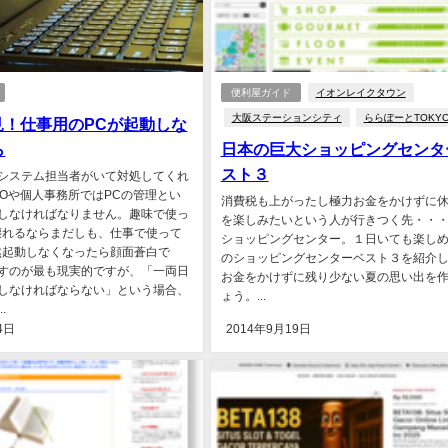
便利屋ガイド
イオンレイクタウン
大阪ステーションシティ
ららぽーとTOKYO
見！仕事用のPCが起動しな
ら
日本の巨大ショッピングセンタ
スト３
システム担当者がいて対処してくれ
HOや個人事務所ではPCの管理とい
消費税も上がったし極力お金をかけずに
しなければなりません。趣味で使っ
を楽しみたいという人が行きつく先・・
壊れるならまだしも、仕事で使って
ショッピングセンター。１日いても楽し
然起動しなくなったら顔面蒼白で
のショッピングセンターベスト３を紹介
すのが最も現実的ですが、「一両日
お金をかけずに残り少ない夏の思い出を
しなければならない」という場合、
ょう。...
.
4日
2014年9月19日