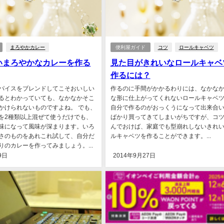
まろやかカレー
便利屋ガイド
コツ
ロールキャベツ
いまろやかなカレーを作る
見た目がきれいなロールキャベ
作るには？
パイスをブレンドしてこそおいしい
作るのに手間がかかるわりには、なかな
るとわかっていても、なかなかそこ
な形に仕上がってくれないロールキャベツ
かけられないものですよね。 でも、
自分で作るのがおっくうになって出来合
を2種類以上混ぜて使うだけでも、
ばかり買ってきてしまいがちですが、コ
味になって風味が深まります。いろ
んでおけば、家庭でも型崩れしないきれ
さのものをあれこれ試して、自分だ
ルキャベツを作ることができます。...
りのカレーを作ってみましょう。...
9日
2014年9月27日