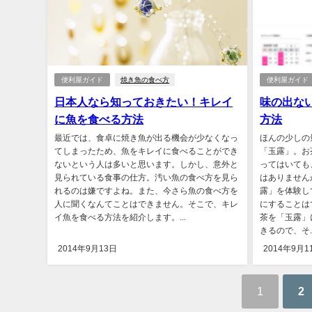
便利屋ガイド
焼き魚の食べ方
便利屋ガイド
日本人なら知っておきたい！キレイ
味の出な
に魚を食べる方法
方法
最近では、食卓に焼き魚が出る機会が少なくなっ
ほんの少しの
てしまったため、魚をキレイに食べることができ
「玉露」。お
ないという人は多いと思います。しかし、意外と
ってはいても
見られている食事の仕方。汚い魚の食べ方を見ら
はありません
れるのは嫌ですよね。また、今さら魚の食べ方を
露」を体験し
人に聞くなんてことはできません。そこで、キレ
にすることは
イ魚を食べる方法を紹介します。...
茶を「玉露」
きるので、そ..
2014年9月13日
2014年9月1
1
2