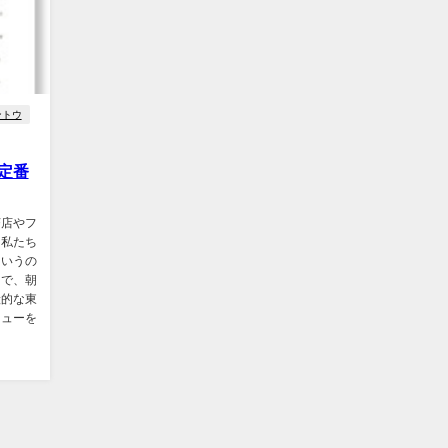
ントウ
定番
茶店やフ
な私たち
というの
こで、朝
般的な東
ニューを