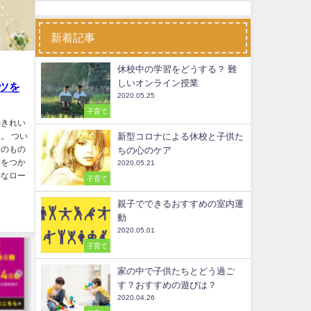
新着記事
休校中の学習をどうする？ 難
しいオンライン授業
ツを
2020.05.25
子育て
かきれい
新型コロナによる休校と子供た
。 つい
いのもの
ちの心のケア
ツをつか
2020.05.21
いなロー
子育て
親子でできるおすすめの室内運
動
2020.05.01
子育て
家の中で子供たちとどう過ご
す？おすすめの遊びは？
2020.04.26