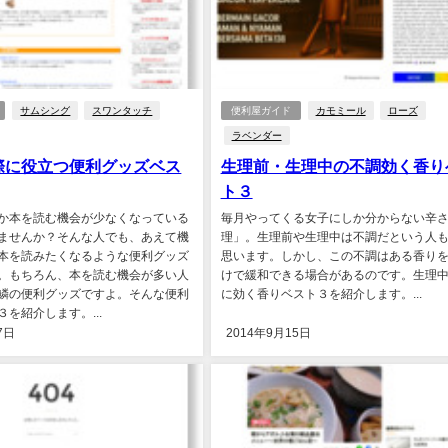
サムシング
スワンタッチ
便利屋ガイド
カモミール
ローズ
ラベンダー
際に役立つ便利グッズベス
生理前・生理中の不調効く香り
ト３
か本を読む機会が少なくなっている
毎月やってくる女子にしか分からない辛
ませんか？そんな人でも、あえて機
理」。生理前や生理中は不調だという人
本を読みたくなるような便利グッズ
思います。しかし、この不調はある香り
。もちろん、本を読む機会が多い人
けで緩和できる場合があるのです。生理
鱗の便利グッズですよ。そんな便利
に効く香りベスト３を紹介します。...
を紹介します。...
7日
2014年9月15日