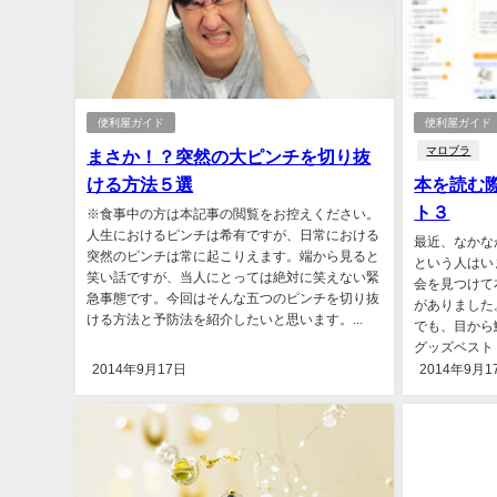
便利屋ガイド
便利屋ガイド
マロブラ
まさか！？突然の大ピンチを切り抜
ける方法５選
本を読む
ト３
※食事中の方は本記事の閲覧をお控えください。
人生におけるピンチは希有ですが、日常における
最近、なかな
突然のピンチは常に起こりえます。端から見ると
という人はい
笑い話ですが、当人にとっては絶対に笑えない緊
会を見つけて
急事態です。今回はそんな五つのピンチを切り抜
がありました
ける方法と予防法を紹介したいと思います。...
でも、目から
グッズベスト３
2014年9月17日
2014年9月1