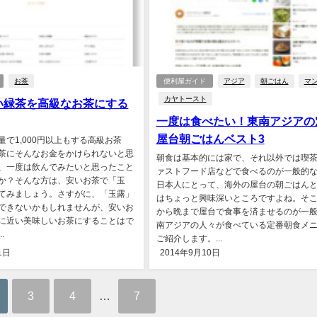
お茶
便利屋ガイド
アジア
朝ごはん
マ
カヤトースト
い緑茶を高級なお茶にする
一度は食べたい！東南アジアの
屋台朝ごはんベスト3
量で1,000円以上もする高級お茶
茶にそんなお金をかけられないと思
朝食は基本的には家で、それ以外では喫
、一度は飲んでみたいと思ったこと
ァストフード店などで食べるのが一般的
か？そんな方は、安いお茶で「玉
日本人にとって、海外の屋台の朝ごはん
てみましょう。さすがに、「玉露」
はちょっと興味深いところですよね。そ
できないかもしれませんが、安いお
から晩まで屋台で食事を済ませるのが一
に近い美味しいお茶にすることはで
南アジアの人々が食べている定番朝食メ
.
ご紹介します。...
1日
2014年9月10日
3
4
…
7