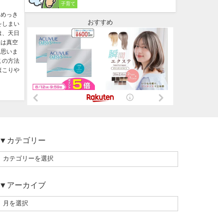
子育て
はめっき
おすすめ
をしまい
は、天日
後は真空
と思いま
この方法
ほこりや
▼カテゴリー
▼アーカイブ