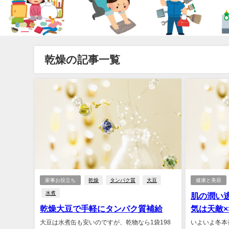
乾燥の記事一覧
家事お役立ち
乾燥
タンパク質
大豆
健康と美容
水煮
肌の潤い
乾燥大豆で手軽にタンパク質補給
気は天敵×
大豆は水煮缶も安いのですが、乾物なら1袋198
いよいよ冬本