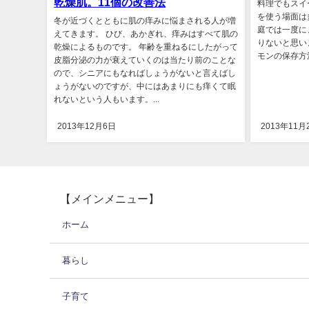
乾燥肌。11個の改善法
料理でもスイ
を使う場面は
冬が近づくとともに肌の痒みに悩まされる人が増
庭では一度に
えてきます。 ひび、あかぎれ、痒みはすべて肌の
りないと思い
乾燥によるものです。 年齢を重ねるにしたがって
モンの保存方法
皮脂分泌の力が衰えていくのは当たり前のことな
ので、シニアにもなればしょうがないと言えばし
ょうがないのですが、中にはあまりにも痒くて眠
れないという人もいます。...
2013年12月6日
2013年11月
【メインメニュー】
ホーム
暮らし
子育て