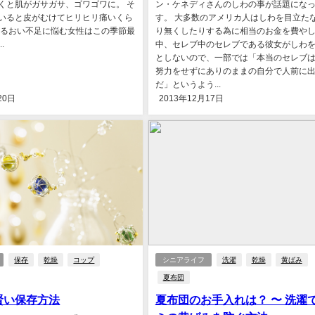
くと肌がガサガサ、ゴワゴワに。 そ
ン・ケネディさんのしわの事が話題にな
いると皮がむけてヒリヒリ痛いくら
す。 大多数のアメリカ人はしわを目立た
うるおい不足に悩む女性はこの季節最
り無くしたりする為に相当のお金を費や
.
中、セレブ中のセレブである彼女がしわ
としないので、一部では「本当のセレブ
努力をせずにありのままの自分で人前に
だ」というよう...
20日
2013年12月17日
保存
乾燥
コップ
シニアライフ
洗濯
乾燥
黄ばみ
夏布団
賢い保存方法
夏布団のお手入れは？ 〜 洗濯