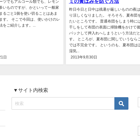
ミの黄ばみを防ぐ方法
ーツでもアルコール類でも、レモン
多いものですが、かといって一般家
昨日今日と日中は残暑が厳しいものの夜
まるごと1個を使い切ることはあま
り涼しくなりました。 そろそろ、夏布団
ます。 そこで今回は、使いかけのレ
たいところです。 普通布団をしまう時に
をご紹介します。...
干しをして布団の表面に掃除機をかけて
パックして押入れへしまうという方法だ
す。 ところが、夏布団に関していうなら
では不完全です。 というのも、夏布団は
湿気...
21日
2013年9月30日
▼サイト内検索