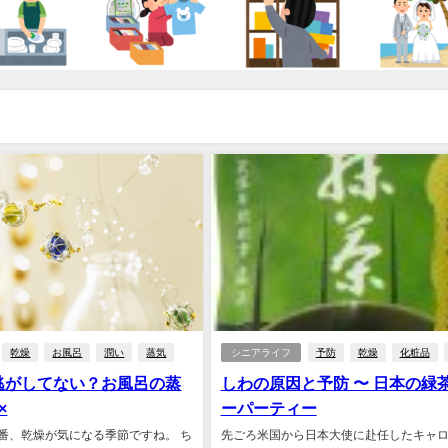
乾燥
お風呂
潤い
蒸気
シニアライフ
予防
乾燥
化粧品
逃がしてない？お風呂の蒸
しわの原因と予防 〜 日本の緑
×
ーパーティー
番、乾燥が気になる季節ですね。 ち
先ごろ米国から日本大使に赴任したキャ