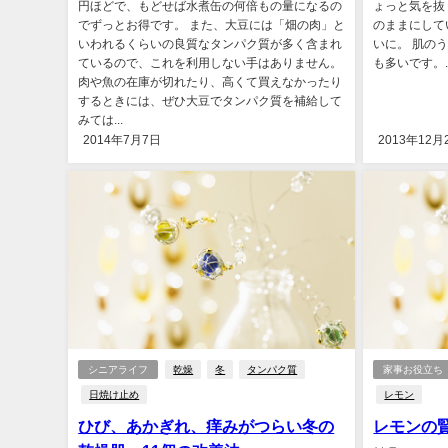
円ほどで、もどせば水煮缶の何倍もの量になるの
ょっと気を抜
でずっとお得です。 また、大豆には「畑の肉」と
のままにして
いわれるくらいの良質なタンパク質が多く含まれ
いに。 肌の
ているので、これを利用しない手はありません。
も多いです。..
肉や魚の在庫が切れたり、高くて買えなかったり
するときには、ぜひ大豆でタンパク質を補給して
みては...
2014年7月7日
2013年12月
シニアライフ
乾燥
冬
タンパク質
家事お役立ち
日焼け止め
レモン
ひび、あかぎれ、痒みがつらい冬の
レモンの