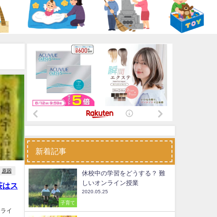
新着記事
原因
休校中の学習をどうする？ 難
しいオンライン授業
茶はス
2020.05.25
子育て
ロライ