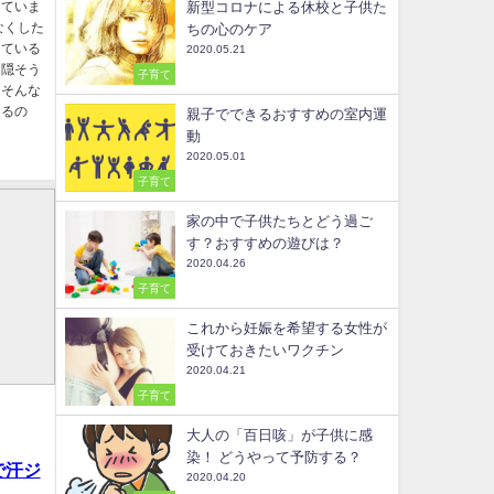
新型コロナによる休校と子供た
っていま
なくした
ちの心のケア
している
2020.05.21
を隠そう
子育て
はそんな
出るの
親子でできるおすすめの室内運
動
2020.05.01
子育て
家の中で子供たちとどう過ご
す？おすすめの遊びは？
2020.04.26
子育て
これから妊娠を希望する女性が
受けておきたいワクチン
2020.04.21
子育て
大人の「百日咳」が子供に感
染！ どうやって予防する？
で汗ジ
2020.04.20