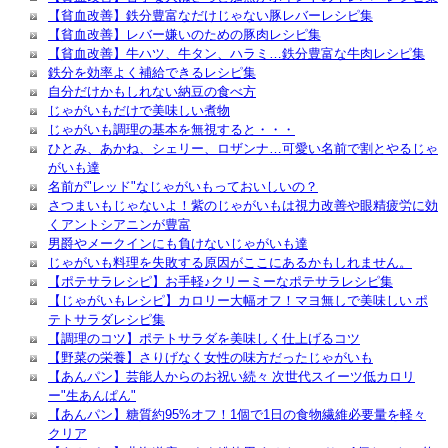
【貧血改善】鉄分豊富なだけじゃない豚レバーレシピ集
【貧血改善】レバー嫌いのための豚肉レシピ集
【貧血改善】牛ハツ、牛タン、ハラミ…鉄分豊富な牛肉レシピ集
鉄分を効率よく補給できるレシピ集
自分だけかもしれない納豆の食べ方
じゃがいもだけで美味しい煮物
じゃがいも調理の基本を無視すると・・・
ひとみ、あかね、シェリー、ロザンナ…可愛い名前で割とやるじゃ
がいも達
名前が"レッド"なじゃがいもっておいしいの？
さつまいもじゃないよ！紫のじゃがいもは視力改善や眼精疲労に効
くアントシアニンが豊富
男爵やメークインにも負けないじゃがいも達
じゃがいも料理を失敗する原因がここにあるかもしれません。
【ポテサラレシピ】お手軽♪クリーミーなポテサラレシピ集
【じゃがいもレシピ】カロリー大幅オフ！マヨ無しで美味しい ポ
テトサラダレシピ集
【調理のコツ】ポテトサラダを美味しく仕上げるコツ
【野菜の栄養】さりげなく女性の味方だったじゃがいも
【あんパン】芸能人からのお祝い続々 次世代スイーツ低カロリ
ー"生あんぱん"
【あんパン】糖質約95%オフ！1個で1日の食物繊維必要量を軽々
クリア