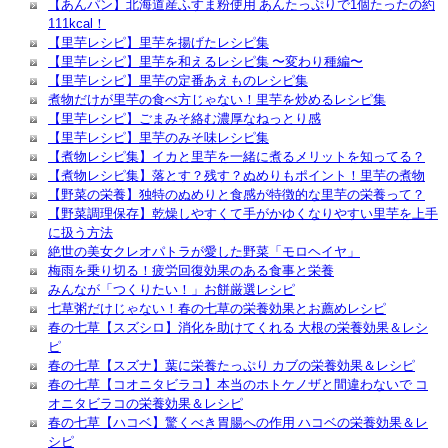
【あんパン】北海道産ふすま粉使用 あんたっぷりで1個たったの約
111kcal！
【里芋レシピ】里芋を揚げたレシピ集
【里芋レシピ】里芋を和えるレシピ集 〜変わり種編〜
【里芋レシピ】里芋の定番あえものレシピ集
煮物だけが里芋の食べ方じゃない！里芋を炒めるレシピ集
【里芋レシピ】ごまみそ絡む濃厚なねっとり感
【里芋レシピ】里芋のみそ味レシピ集
【煮物レシピ集】イカと里芋を一緒に煮るメリットを知ってる？
【煮物レシピ集】落とす？残す？ぬめりもポイント！里芋の煮物
【野菜の栄養】独特のぬめりと食感が特徴的な里芋の栄養って？
【野菜調理保存】乾燥しやすくて手がかゆくなりやすい里芋を上手
に扱う方法
絶世の美女クレオパトラが愛した野菜「モロヘイヤ」
梅雨を乗り切る！疲労回復効果のある食事と栄養
みんなが「つくりたい！」お餅厳選レシピ
七草粥だけじゃない！春の七草の栄養効果とお薦めレシピ
春の七草【スズシロ】消化を助けてくれる 大根の栄養効果＆レシ
ピ
春の七草【スズナ】葉に栄養たっぷり カブの栄養効果＆レシピ
春の七草【コオニタビラコ】本当のホトケノザと間違わないで コ
オニタビラコの栄養効果＆レシピ
春の七草【ハコベ】驚くべき胃腸への作用 ハコベの栄養効果＆レ
シピ