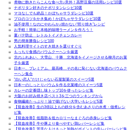
煮物に飽きたらこんな食べ方♪意外！高野豆腐の活用レシピ10選
ナポリタン好きのナポリタンレシピ10選
マヨなしでも絶品！かぼちゃサラダレシピ10選
プロのコツをかき集め！かぼちゃサラダレシピ10選
油不使用！なのにやわらか♪焼かない“照り焼き”レシピ
お手軽！簡単に本格的味噌ラーメンを作ろう！
夏バテ防止 レトルトイメチェンカレー
男の簡単勝負レシピ100
人気料理サイトのすき焼きを選りすぐり
もっちり食感のバウムクーヘンを厳選
北のふれあい、大雪山、十勝…北海道をイメージさせる柳月のお菓
子を厳選
日本一、プレミアム、最高峰…その名に恥じない北海道のバウムク
ーヘン集合
"白い恋人"だけじゃない石屋製菓のスイーツ5選
日本一のしっとりバウムを作る北菓楼のスイーツ5選
カレーの定番隠し味トップ10を使ったレシピ集
大阪のお好み焼き店ベスト3を三つのランキングから
食物繊維たっぷり！油で揚げない大学いもレシピ5選
【貧血改善】生の3倍以上もの鉄分を含むあさりの水煮・佃煮レシ
ピ集
【貧血改善】低脂肪＆低カロリーなまぐろの赤身レシピ集
【貧血改善】牛や豚より食べやすい鶏レバーレシピ集
【貧血改善】苦手な人はさっと加熱がポイントの牛レバーレシピ集